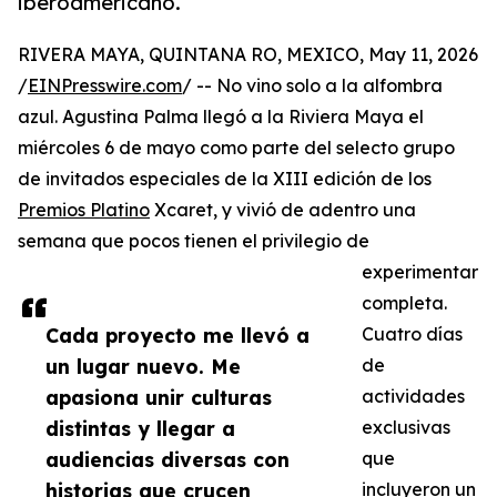
iberoamericano.
RIVERA MAYA, QUINTANA RO, MEXICO, May 11, 2026
/
EINPresswire.com
/ -- No vino solo a la alfombra
azul. Agustina Palma llegó a la Riviera Maya el
miércoles 6 de mayo como parte del selecto grupo
de invitados especiales de la XIII edición de los
Premios Platino
Xcaret, y vivió de adentro una
semana que pocos tienen el privilegio de
experimentar
completa.
Cada proyecto me llevó a
Cuatro días
un lugar nuevo. Me
de
apasiona unir culturas
actividades
distintas y llegar a
exclusivas
audiencias diversas con
que
historias que crucen
incluyeron un